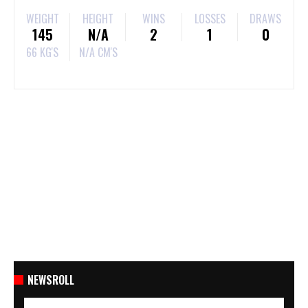
WEIGHT
HEIGHT
WINS
LOSSES
DRAWS
145
N/A
2
1
0
66 KG'S
N/A CM'S
NEWSROLL