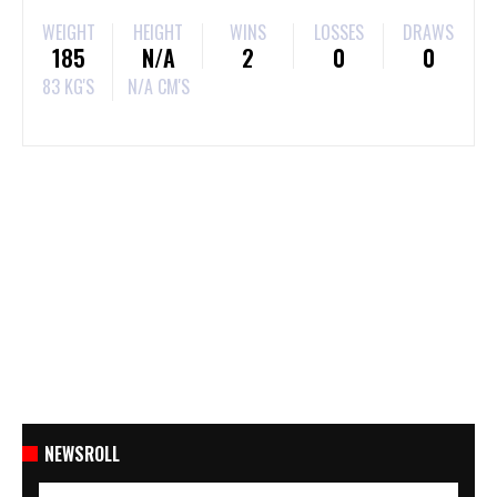
WEIGHT
HEIGHT
WINS
LOSSES
DRAWS
185
N/A
2
0
0
83 KG'S
N/A CM'S
NEWSROLL