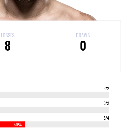
LOSSES
DRAWS
8
0
8/2
8/2
8/4
50%