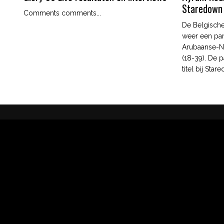
Staredown
Comments comments...
De Belgische
weer een par
Arubaanse-N
(18-39). De p
titel bij Star