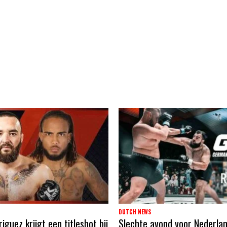
DUTCH NEWS
guez krijgt een titleshot bij
Slechte avond voor Nederla