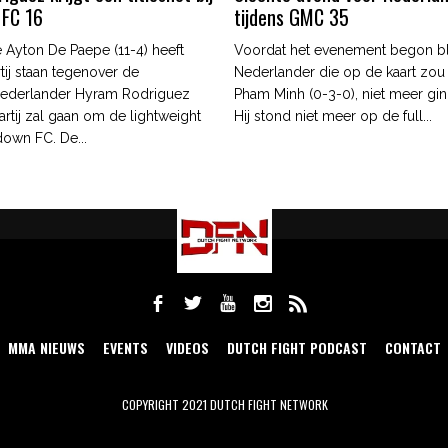
 FC 16
tijdens GMC 35
 Ayton De Paepe (11-4) heeft
Voordat het evenement begon b
tij staan tegenover de
Nederlander die op de kaart zou
ederlander Hyram Rodriguez
Pham Minh (0-3-0), niet meer gin
artij zal gaan om de lightweight
Hij stond niet meer op de full...
edown FC. De...
MMA NIEUWS
EVENTS
VIDEOS
DUTCH FIGHT PODCAST
CONTACT
COPYRIGHT 2021 DUTCH FIGHT NETWORK