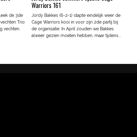
Warriors 161
leek de 3de
Jordy Bakkes (6-2-1) stapte eindelijk weer de
 vechten Trio
Cage Warriors kooi in voor zijn 2de partij bij
g vechten.
de organisatie. In April zouden we Bakkes
alweer gezien moeten hebben, maar tijdens...