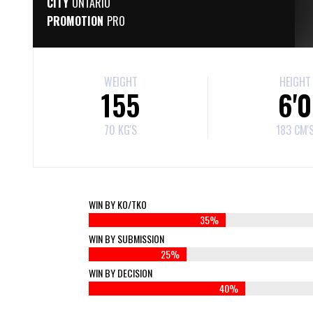
CITY
ONTARIO
PROMOTION
PRO
WEIGHT
HEIGHT
155
6'0
70 KG'S
183 CM'
WIN BY KO/TKO
35%
WIN BY SUBMISSION
25%
WIN BY DECISION
40%