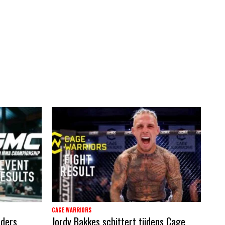
CAGE WARRIORS
nders
Jordy Bakkes schittert tijdens Cage