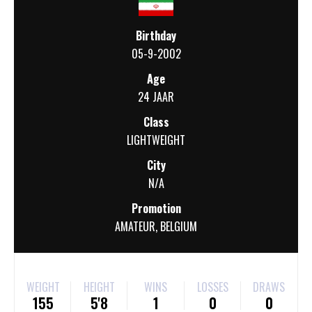
Birthday
05-9-2002
Age
24 JAAR
Class
LIGHTWEIGHT
City
N/A
Promotion
AMATEUR
,
BELGIUM
WEIGHT
HEIGHT
WINS
LOSSES
DRAWS
155
5'8
1
0
0