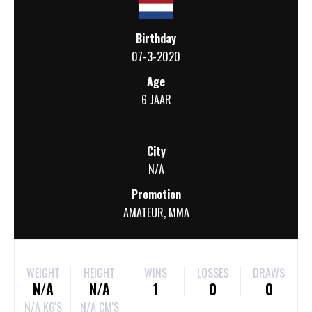
Birthday
07-3-2020
Age
6 JAAR
City
N/A
Promotion
AMATEUR
,
MMA
WEIGHT
HEIGHT
WINS
LOSSES
DRAWS
N/A
N/A
1
0
0
N/A KG'S
N/A CM'S