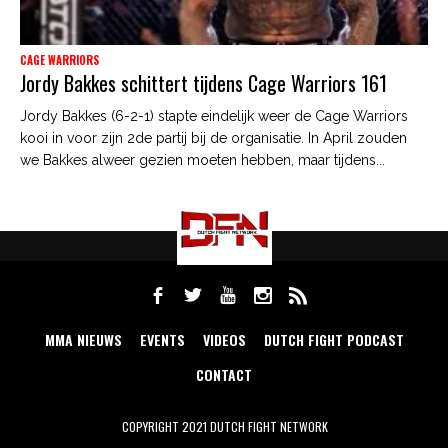
CAGE WARRIORS
Jordy Bakkes schittert tijdens Cage Warriors 161
Jordy Bakkes (6-2-1) stapte eindelijk weer de Cage Warriors
kooi in voor zijn 2de partij bij de organisatie. In April zouden
we Bakkes alweer gezien moeten hebben, maar tijdens...
MMA NIEUWS
EVENTS
VIDEOS
DUTCH FIGHT PODCAST
CONTACT
COPYRIGHT 2021 DUTCH FIGHT NETWORK