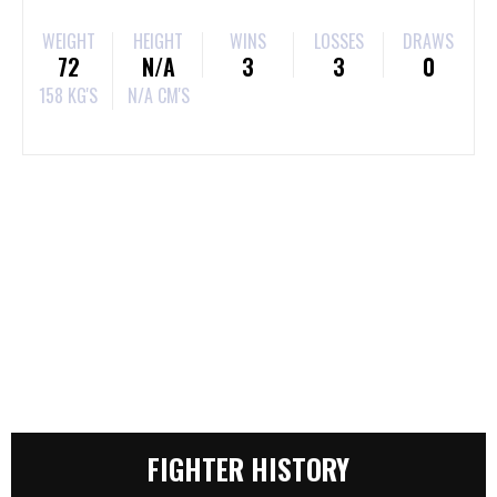
WEIGHT
HEIGHT
WINS
LOSSES
DRAWS
72
N/A
3
3
0
158 KG'S
N/A CM'S
FIGHTER HISTORY