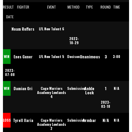
RESULT
FIGHTER
EVENT
METHOD
TYPE
ROUND
TIME
DATE
Noam Reffers
LFL New Talent 6
2023-
10-29
Maza
Unanimous
3
Enes Guner
WIN
LFL New Talent 5
Decison
3:00
2023-
07-08
Ankle
1
Damian Ori
WIN
Cage Warriors
Submission
N/A
Lock
Academy Lowlands
4
2023-
03-18
Armbar
N/A
Tyrell Ilaria
LOSS
Cage Warriors
Submission
N/A
Academy Lowlands
2