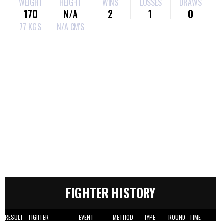
WEIGHT
HEIGHT
WINS
LOSSES
DRAWS
170
N/A
2
1
0
77 KG'S
N/A CM'S
FIGHTER HISTORY
RESULT
FIGHTER
EVENT
METHOD
TYPE
ROUND
TIME