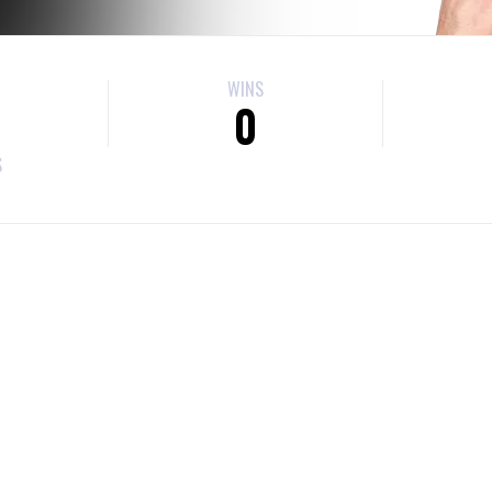
WINS
0
S