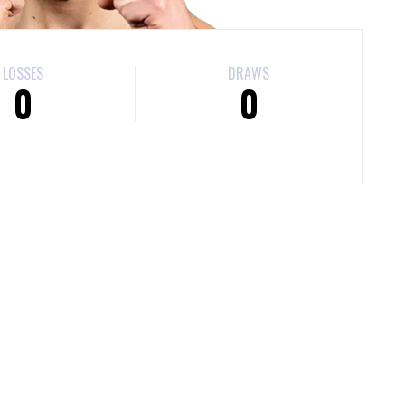
LOSSES
DRAWS
0
0