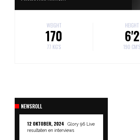
WEIGHT
HEIGHT
170
6'2
77 KG'S
190 CM'
NEWSROLL
12 OKTOBER, 2024
Glory 96 Live
resultaten en interviews