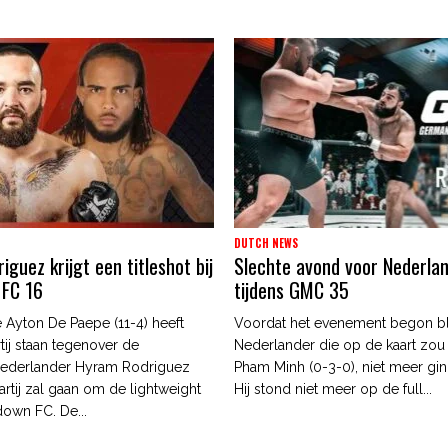
DUTCH NEWS
guez krijgt een titleshot bij
Slechte avond voor Nederla
 FC 16
tijdens GMC 35
 Ayton De Paepe (11-4) heeft
Voordat het evenement begon b
tij staan tegenover de
Nederlander die op de kaart zou
ederlander Hyram Rodriguez
Pham Minh (0-3-0), niet meer gin
artij zal gaan om de lightweight
Hij stond niet meer op de full...
edown FC. De...