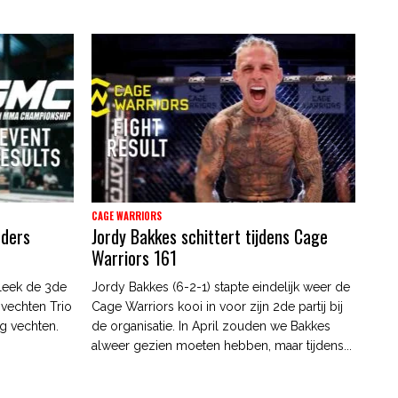
CAGE WARRIORS
nders
Jordy Bakkes schittert tijdens Cage
Warriors 161
leek de 3de
Jordy Bakkes (6-2-1) stapte eindelijk weer de
 vechten Trio
Cage Warriors kooi in voor zijn 2de partij bij
g vechten.
de organisatie. In April zouden we Bakkes
alweer gezien moeten hebben, maar tijdens...