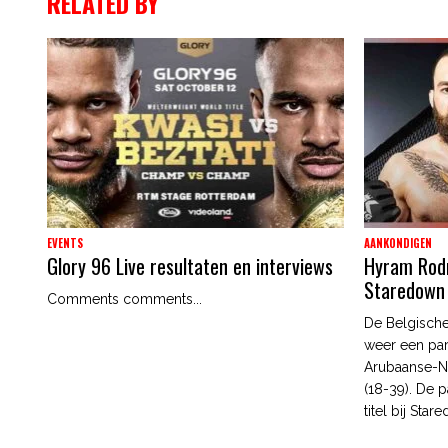
RELATED BY
EVENTS
AANKONDIGEN
Glory 96 Live resultaten en interviews
Hyram Rodri
Staredown
Comments comments...
De Belgische
weer een par
Arubaanse-N
(18-39). De p
titel bij Star