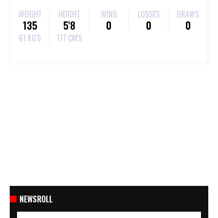
WEIGHT
HEIGHT
WINS
LOSSES
DRAWS
135
5'8
0
0
0
61 KG'S
177 CM'S
NEWSROLL