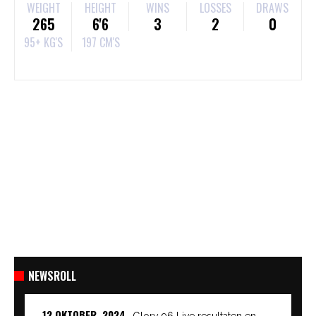
WEIGHT
HEIGHT
WINS
LOSSES
DRAWS
265
6'6
3
2
0
95+ KG'S
197 CM'S
NEWSROLL
12 OKTOBER, 2024
Glory 96 Live resultaten en