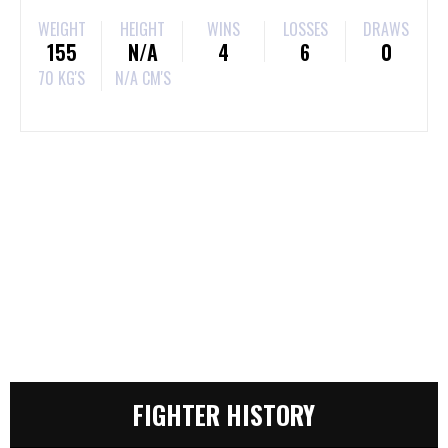
WEIGHT
HEIGHT
WINS
LOSSES
DRAWS
155
N/A
4
6
0
70 KG'S
N/A CM'S
FIGHTER HISTORY