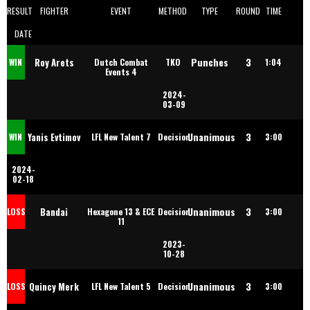
RESULT
FIGHTER
EVENT
METHOD
TYPE
ROUND
TIME
DATE
Punches
3
Roy Arets
WIN
Dutch Combat
TKO
1:04
Events 4
2024-
03-09
Unanimous
3
Yanis Evtimov
WIN
LFL New Talent 7
Decision
3:00
2024-
02-18
Unanimous
3
Bandai
LOSS
Hexagone 13 & ECE
Decision
3:00
11
2023-
Lumassa
10-28
Unanimous
3
Quincy Merk
LOSS
LFL New Talent 5
Decision
3:00