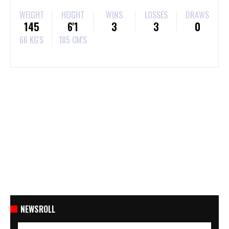
WEIGHT
HEIGHT
WINS
LOSSES
DRAWS
145
6'1
3
3
0
66 KG'S
185 CM'S
NEWSROLL