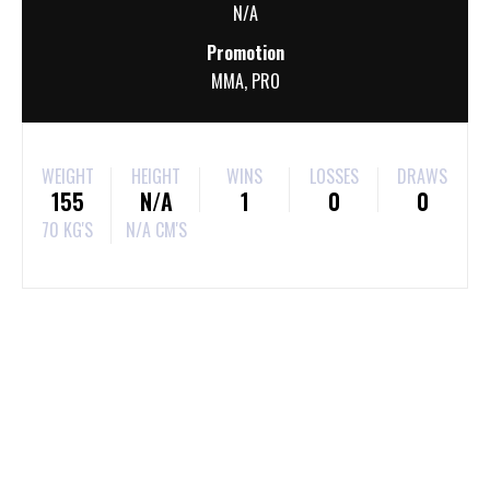
N/A
Promotion
MMA
,
PRO
WEIGHT
HEIGHT
WINS
LOSSES
DRAWS
155
N/A
1
0
0
70 KG'S
N/A CM'S