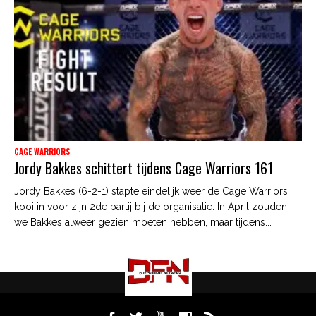
CAGE WARRIORS
Jordy Bakkes schittert tijdens Cage Warriors 161
Jordy Bakkes (6-2-1) stapte eindelijk weer de Cage Warriors
kooi in voor zijn 2de partij bij de organisatie. In April zouden
we Bakkes alweer gezien moeten hebben, maar tijdens...