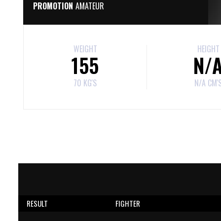
PROMOTION
AMATEUR
WEIGHT
HEIGHT
155
N/
70 KG'S
N/A CM'
RESULT
FIGHTER