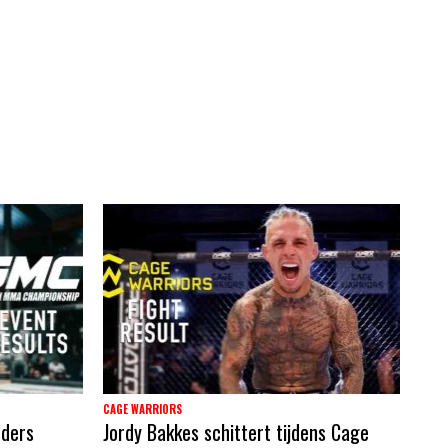
CAGE WARRIORS
nders
Jordy Bakkes schittert tijdens Cage