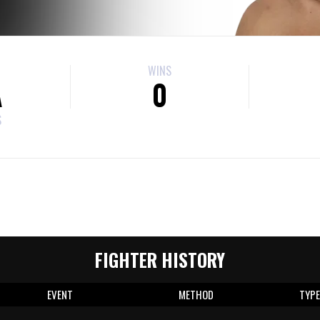
WINS
A
0
S
FIGHTER HISTORY
EVENT
METHOD
TYP