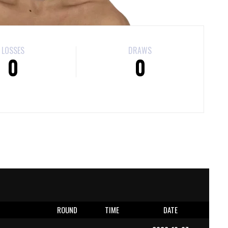
LOSSES
DRAWS
0
0
E
ROUND
TIME
DATE