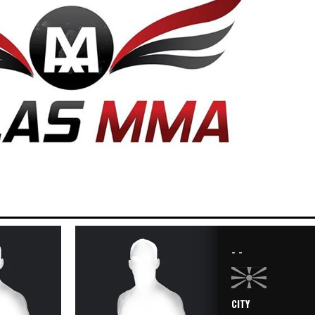
- -
CITY