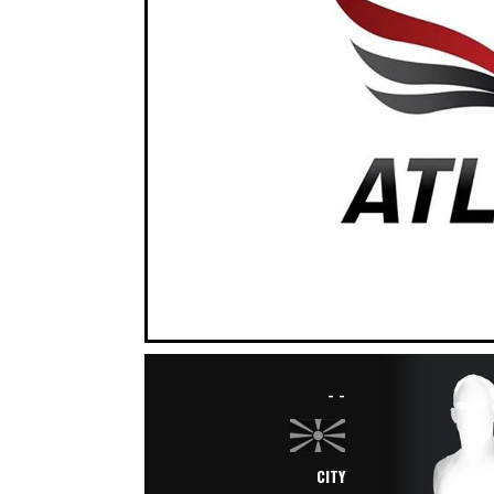
- -
CITY