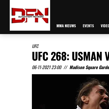
MMA NIEUWS
EVENTS
VIDE
UFC
UFC 268: USMAN V
06-11-2021 23:00
//
Madison Square Gard