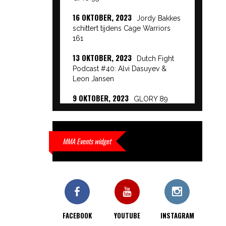
16 OKTOBER, 2023
Jordy Bakkes
schittert tijdens Cage Warriors
161
13 OKTOBER, 2023
Dutch Fight
Podcast #40: Alvi Dasuyev &
Leon Jansen
9 OKTOBER, 2023
GLORY 89
Event Results
9 OKTOBER, 2023
European
Beatdown 9 Event Results
MMA Events widget
9 OKTOBER, 2023
Cage Warriors
Academy: Lowlands 7 recap en
interviews hier
9 OKTOBER, 2023
Alvi Dasuyev
laat weer zien waar hij van
FACEBOOK
YOUTUBE
INSTAGRAM
gemaakt is…