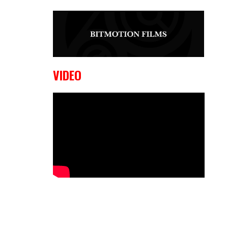
9 OKTOBER, 2023
Edgar
Liparitjan wint via walk-off KO bij
CWA Lowlands 7
VIDEO