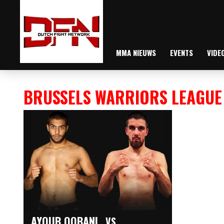
MMA NIEUWS
EVENTS
VIDE
BRUSSELS WARRIORS LEAGUE
AYOUB OQBANI
VS