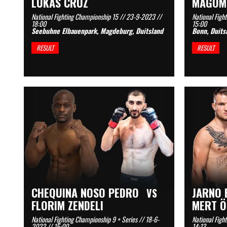
LUKAS CRUZ
MAGOM
National Fighting Championship 15 // 23-9-2023 //
National Figh
18:00
15:00
Seebuhne Elbauenpark, Magdeburg, Duitsland
Bonn, Duits
RESULT
RESULT
CHEQUINA NOSO PEDRO
JARNO 
VS
FLORIM ZENDELI
MERT Ö
National Fighting Championship 9 + Series // 18-6-
National Figh
2022 // 15:00
14:13