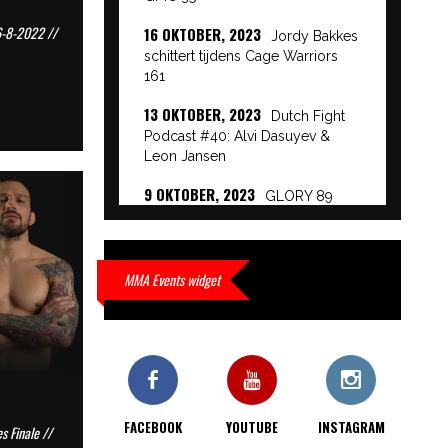
6-8-2022 //
16 OKTOBER, 2023
Jordy Bakkes
schittert tijdens Cage Warriors
161
13 OKTOBER, 2023
Dutch Fight
Podcast #40: Alvi Dasuyev &
Leon Jansen
9 OKTOBER, 2023
GLORY 89
Event Results
9 OKTOBER, 2023
European
Beatdown 9 Event Results
MMA Events widget
9 OKTOBER, 2023
Cage Warriors
Academy: Lowlands 7 recap en
interviews hier
9 OKTOBER, 2023
Alvi Dasuyev
laat weer zien waar hij van
FACEBOOK
YOUTUBE
INSTAGRAM
s Finale //
gemaakt is…