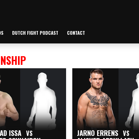
OS
DUTCH FIGHT PODCAST
CONTACT
ONSHIP
AD ISSA
JARNO ERRENS
VS
VS