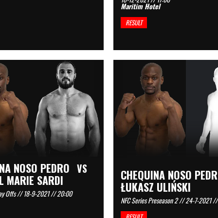
Maritim Hotel
RESULT
NA NOSO PEDRO
VS
CHEQUINA NOSO PED
L MARIE SARDI
ŁUKASZ ULIŃSKI
ay Offs // 18-9-2021 // 20:00
NFC Series Preseason 2 // 24-7-2021 //
RESULT