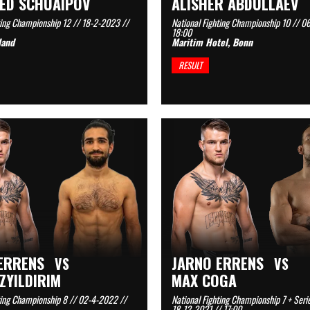
ED SCHUAIPOV
ALISHER ABDULLAEV
ting Championship 12 // 18-2-2023 //
National Fighting Championship 10 // 0
18:00
land
Maritim Hotel, Bonn
RESULT
ERRENS
JARNO ERRENS
VS
VS
ZYILDIRIM
MAX COGA
ting Championship 8 // 02-4-2022 //
National Fighting Championship 7 + Serie
18-12-2021 // 17:00