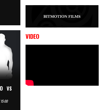
9 OKTOBER, 2023
Edgar
Liparitjan wint via walk-off KO bij
CWA Lowlands 7
VIDEO
RO
VS
 15:00