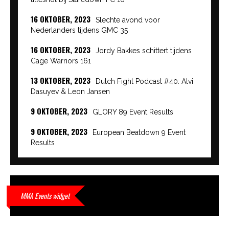
16 OKTOBER, 2023
Slechte avond voor
Nederlanders tijdens GMC 35
16 OKTOBER, 2023
Jordy Bakkes schittert tijdens
Cage Warriors 161
13 OKTOBER, 2023
Dutch Fight Podcast #40: Alvi
Dasuyev & Leon Jansen
9 OKTOBER, 2023
GLORY 89 Event Results
9 OKTOBER, 2023
European Beatdown 9 Event
Results
9 OKTOBER, 2023
Cage Warriors Academy:
Lowlands 7 recap en interviews hier
9 OKTOBER, 2023
Alvi Dasuyev laat weer zien
MMA Events widget
waar hij van gemaakt is…
9 OKTOBER, 2023
Edgar Liparitjan wint via walk-off