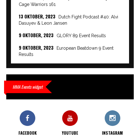
Cage Warriors 161
13 OKTOBER, 2023
Dutch Fight Podcast #40: Alvi
Dasuyev & Leon Jansen
9 OKTOBER, 2023
GLORY 89 Event Results
9 OKTOBER, 2023
European Beatdown 9 Event
Results
9 OKTOBER, 2023
Cage Warriors Academy:
Lowlands 7 recap en interviews hier
9 OKTOBER, 2023
Alvi Dasuyev laat weer zien
MMA Events widget
waar hij van gemaakt is…
9 OKTOBER, 2023
Edgar Liparitjan wint via walk-off
KO bij CWA Lowlands 7
FACEBOOK
YOUTUBE
INSTAGRAM