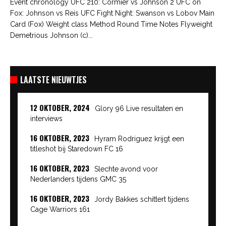
Event chronology UFC 210: Cormier vs Johnson 2 UFC on
Fox: Johnson vs Reis UFC Fight Night: Swanson vs Lobov Main
Card (Fox) Weight class Method Round Time Notes Flyweight
Demetrious Johnson (c)...
LAATSTE NIEUWTJES
12 OKTOBER, 2024
Glory 96 Live resultaten en
interviews
16 OKTOBER, 2023
Hyram Rodriguez krijgt een
titleshot bij Staredown FC 16
16 OKTOBER, 2023
Slechte avond voor
Nederlanders tijdens GMC 35
16 OKTOBER, 2023
Jordy Bakkes schittert tijdens
Cage Warriors 161