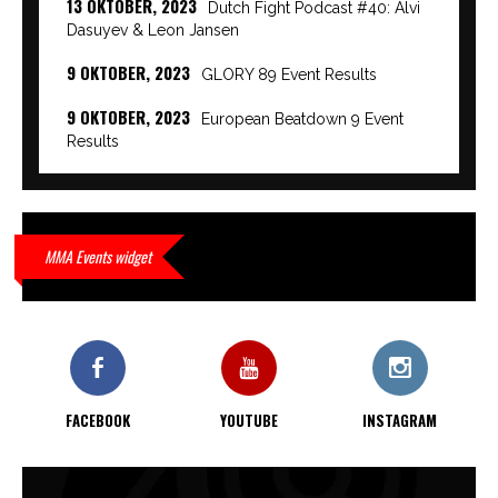
13 OKTOBER, 2023
Dutch Fight Podcast #40: Alvi
Dasuyev & Leon Jansen
9 OKTOBER, 2023
GLORY 89 Event Results
9 OKTOBER, 2023
European Beatdown 9 Event
Results
9 OKTOBER, 2023
Cage Warriors Academy:
Lowlands 7 recap en interviews hier
9 OKTOBER, 2023
Alvi Dasuyev laat weer zien
MMA Events widget
waar hij van gemaakt is…
9 OKTOBER, 2023
Edgar Liparitjan wint via walk-off
KO bij CWA Lowlands 7
FACEBOOK
YOUTUBE
INSTAGRAM