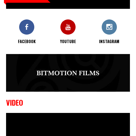
waar hij van gemaakt is…
9 OKTOBER, 2023
Edgar Liparitjan wint via walk-off
KO bij CWA Lowlands 7
FACEBOOK
YOUTUBE
INSTAGRAM
VIDEO