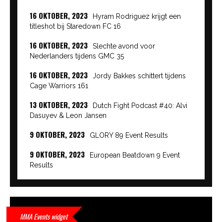
16 OKTOBER, 2023
Hyram Rodriguez krijgt een
titleshot bij Staredown FC 16
16 OKTOBER, 2023
Slechte avond voor
Nederlanders tijdens GMC 35
16 OKTOBER, 2023
Jordy Bakkes schittert tijdens
Cage Warriors 161
13 OKTOBER, 2023
Dutch Fight Podcast #40: Alvi
Dasuyev & Leon Jansen
9 OKTOBER, 2023
GLORY 89 Event Results
9 OKTOBER, 2023
European Beatdown 9 Event
Results
9 OKTOBER, 2023
Cage Warriors Academy:
Lowlands 7 recap en interviews hier
9 OKTOBER, 2023
Alvi Dasuyev laat weer zien
MMA Events widget