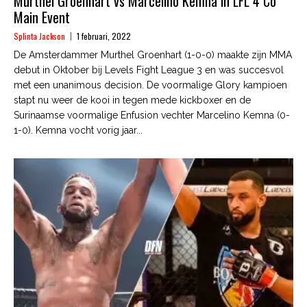
Murthel Groenhart vs Marcelino Kemna in LFL 4 Co
Main Event
Splinta Jackson
1 februari, 2022
De Amsterdammer Murthel Groenhart (1-0-0) maakte zijn MMA
debut in Oktober bij Levels Fight League 3 en was succesvol
met een unanimous decision. De voormalige Glory kampioen
stapt nu weer de kooi in tegen mede kickboxer en de
Surinaamse voormalige Enfusion vechter Marcelino Kemna (0-
1-0). Kemna vocht vorig jaar...