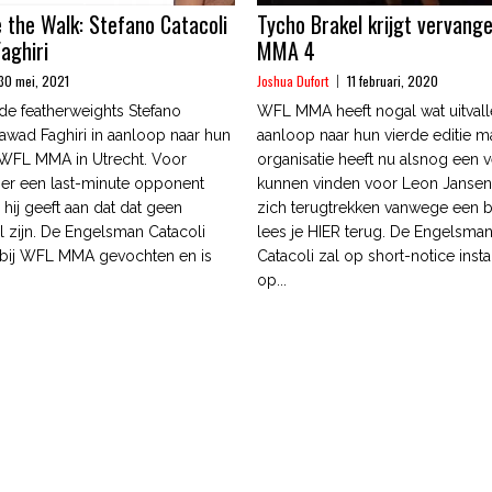
e the Walk: Stefano Catacoli
Tycho Brakel krijgt vervang
aghiri
MMA 4
30 mei, 2021
Joshua Dufort
11 februari, 2020
e featherweights Stefano
WFL MMA heeft nogal wat uitvall
Fawad Faghiri in aanloop naar hun
aanloop naar hun vierde editie m
ns WFL MMA in Utrecht. Voor
organisatie heeft nu alsnog een 
 er een last-minute opponent
kunnen vinden voor Leon Jansen
hij geeft aan dat dat geen
zich terugtrekken vanwege een b
 zijn. De Engelsman Catacoli
lees je HIER terug. De Engelsman
 bij WFL MMA gevochten en is
Catacoli zal op short-notice ins
op...