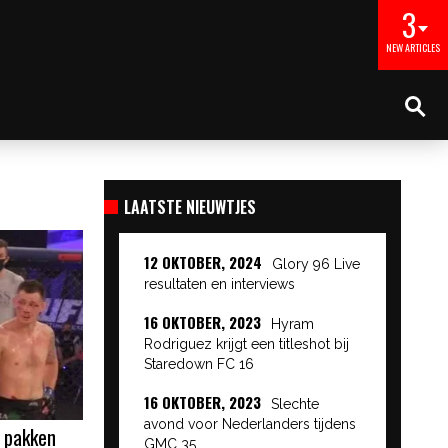
3
NEW ARTICLES
LAATSTE NIEUWTJES
12 OKTOBER, 2024
Glory 96 Live
resultaten en interviews
16 OKTOBER, 2023
Hyram
Rodriguez krijgt een titleshot bij
Staredown FC 16
16 OKTOBER, 2023
Slechte
avond voor Nederlanders tijdens
r pakken
GMC 35