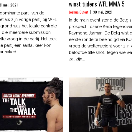
winst tijdens WFL MMA 5
31 mei, 2021
Joshua Dufort
30 mei, 2021
dominante partij van de
 als zijn vorige partij bij WFL
In de main event stond de Belgi
rond was het totale controle
prospect Losene Keita tegenover
i die meerdere submission
Raymond Jarman. De Belg wist de 
tte vroeg in de partij. Het leek
eerste ronde te beëindigd via KO.
de partij een aantal keer kon
vroeg de welterweight voor zijn
ar naked...
beloofde title shot. Tegen wie wa
zal zijn...