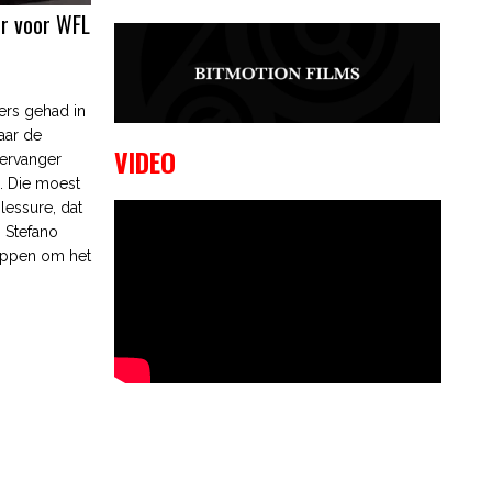
er voor WFL
9 OKTOBER, 2023
Edgar
Liparitjan wint via walk-off KO bij
CWA Lowlands 7
ers gehad in
aar de
VIDEO
vervanger
. Die moest
lessure, dat
 Stefano
tappen om het