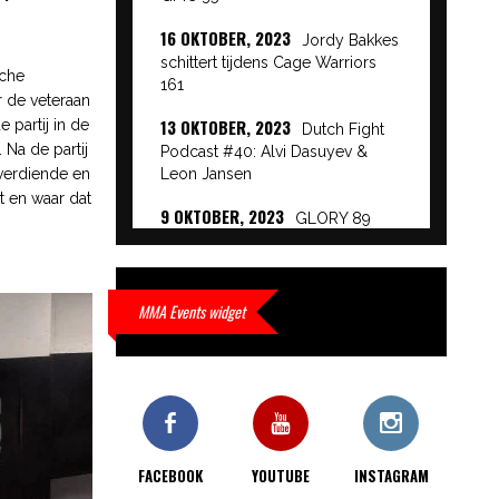
16 OKTOBER, 2023
Jordy Bakkes
schittert tijdens Cage Warriors
sche
161
 de veteraan
13 OKTOBER, 2023
partij in de
Dutch Fight
 Na de partij
Podcast #40: Alvi Dasuyev &
 verdiende en
Leon Jansen
t en waar dat
9 OKTOBER, 2023
GLORY 89
Event Results
9 OKTOBER, 2023
European
Beatdown 9 Event Results
MMA Events widget
9 OKTOBER, 2023
Cage Warriors
Academy: Lowlands 7 recap en
interviews hier
9 OKTOBER, 2023
Alvi Dasuyev
laat weer zien waar hij van
FACEBOOK
YOUTUBE
INSTAGRAM
gemaakt is…