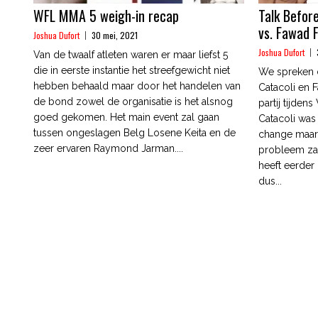
WFL MMA 5 weigh-in recap
Talk Befor
vs. Fawad F
Joshua Dufort
30 mei, 2021
Joshua Dufort
Van de twaalf atleten waren er maar liefst 5
die in eerste instantie het streefgewicht niet
We spreken d
hebben behaald maar door het handelen van
Catacoli en 
de bond zowel de organisatie is het alsnog
partij tijde
goed gekomen. Het main event zal gaan
Catacoli was
tussen ongeslagen Belg Losene Keita en de
change maar 
zeer ervaren Raymond Jarman....
probleem zal
heeft eerder
dus...