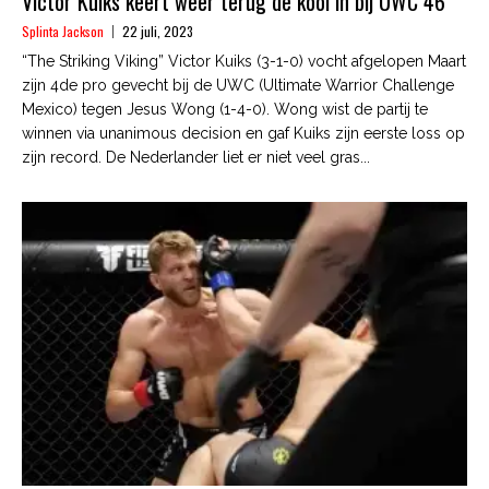
Victor Kuiks keert weer terug de kooi in bij UWC 46
Splinta Jackson
22 juli, 2023
“The Striking Viking” Victor Kuiks (3-1-0) vocht afgelopen Maart
zijn 4de pro gevecht bij de UWC (Ultimate Warrior Challenge
Mexico) tegen Jesus Wong (1-4-0). Wong wist de partij te
winnen via unanimous decision en gaf Kuiks zijn eerste loss op
zijn record. De Nederlander liet er niet veel gras...