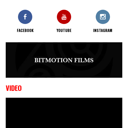
9 OKTOBER, 2023
Edgar Liparitjan wint via walk-off
KO bij CWA Lowlands 7
FACEBOOK
YOUTUBE
INSTAGRAM
VIDEO