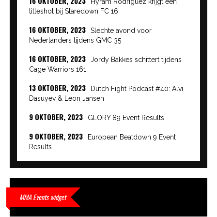
16 OKTOBER, 2023
Hyram Rodriguez krijgt een
titleshot bij Staredown FC 16
16 OKTOBER, 2023
Slechte avond voor
Nederlanders tijdens GMC 35
16 OKTOBER, 2023
Jordy Bakkes schittert tijdens
Cage Warriors 161
13 OKTOBER, 2023
Dutch Fight Podcast #40: Alvi
Dasuyev & Leon Jansen
9 OKTOBER, 2023
GLORY 89 Event Results
9 OKTOBER, 2023
European Beatdown 9 Event
Results
9 OKTOBER, 2023
Cage Warriors Academy:
Lowlands 7 recap en interviews hier
9 OKTOBER, 2023
Alvi Dasuyev laat weer zien
MMA Events widget
waar hij van gemaakt is…