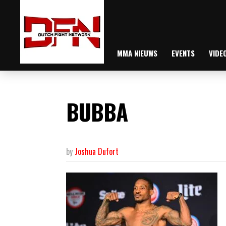
MMA NIEUWS
EVENTS
VIDE
BUBBA
by
Joshua Dufort