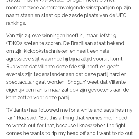
moment twee achtereenvolgende winstpartijen op zijn
naam staan en staat op de zesde plaats van de UFC
rankings.
Van zijn 24 overwinningen heeft hij maar liefst 19
(T)KO’s weten te scoren. De Braziliaan staat bekend
om zijn kickbokstechnieken en heeft een hele
agressieve stijl waarmee hij bijna altijd vooruit komt.
Rua weet dat Villante dezelfde stijl heeft en geeft
evenals zijn tegenstander aan dat deze partij hard en
spectaculair gaat worden. ‘Shogun’ weet dat Villante
eigenlijk een fan is maar zal ook zijn gevoelens aan de
kant zetten voor deze partij.
“(Villante) has followed me for a while and says he’s my
fan,” Rua said. “But this a thing that worries me. I need
to watch out for that, because I know when the fight
comes he wants to rip my head off and I want to rip out