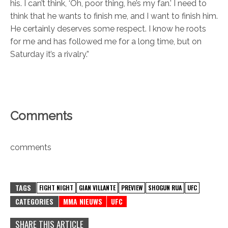
his. I can’t think, ‘Oh, poor thing, he’s my fan.’ I need to
think that he wants to finish me, and I want to finish him.
He certainly deserves some respect. I know he roots
for me and has followed me for a long time, but on
Saturday it’s a rivalry.”
Comments
comments
TAGS
FIGHT NIGHT
GIAN VILLANTE
PREVIEW
SHOGUN RUA
UFC
CATEGORIES
MMA NIEUWS
UFC
SHARE THIS ARTICLE