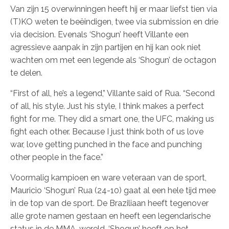
Van zijn 15 overwinningen heeft hij er maar liefst tien via
(T)KO weten te beëindigen, twee via submission en drie
via decision. Evenals ‘Shogun’ heeft Villante een
agressieve aanpak in zijn partijen en hij kan ook niet
wachten om met een legende als ‘Shogun’ de octagon
te delen.
“First of all, he’s a legend,” Villante said of Rua. “Second
of all, his style. Just his style, I think makes a perfect
fight for me. They did a smart one, the UFC, making us
fight each other. Because I just think both of us love
war, love getting punched in the face and punching
other people in the face.”
Voormalig kampioen en ware veteraan van de sport,
Mauricio ‘Shogun’ Rua (24-10) gaat al een hele tijd mee
in de top van de sport. De Braziliaan heeft tegenover
alle grote namen gestaan en heeft een legendarische
status in de MMA-wereld. ‘Shogun’ heeft op het