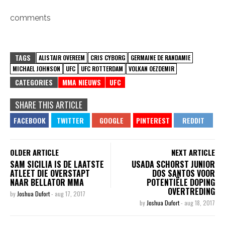
comments
TAGS
ALISTAIR OVEREEM
CRIS CYBORG
GERMAINE DE RANDAMIE
MICHAEL JOHNSON
UFC
UFC ROTTERDAM
VOLKAN OEZDEMIR
CATEGORIES
MMA NIEUWS
UFC
SHARE THIS ARTICLE
OLDER ARTICLE
NEXT ARTICLE
SAM SICILIA IS DE LAATSTE
USADA SCHORST JUNIOR
ATLEET DIE OVERSTAPT
DOS SANTOS VOOR
NAAR BELLATOR MMA
POTENTIËLE DOPING
OVERTREDING
by
Joshua Dufort
-
aug 17, 2017
by
Joshua Dufort
-
aug 18, 2017