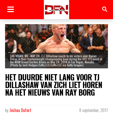
LAS VEGAS, NV - MAY 24: T.J. Dillashaw reacts to his victory over Renan
Barao in their bantamweight championship bout during the UFC 173 event at
the MGM Grand Garden Arena on May 24, 2014 in Las Vegas, Nevada.
(Photo by Josh Hedges/Zuffa LLC/Zuffa LLC via Getty Images)
HET DUURDE NIET LANG VOOR TJ
DILLASHAW VAN ZICH LIET HOREN
NA HET NIEUWS VAN RAY BORG
by
Joshua Dufort
8 september, 2017