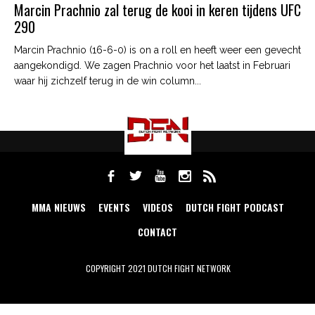
Marcin Prachnio zal terug de kooi in keren tijdens UFC
290
Marcin Prachnio (16-6-0) is on a roll en heeft weer een gevecht
aangekondigd. We zagen Prachnio voor het laatst in Februari
waar hij zichzelf terug in de win column...
MMA NIEUWS
EVENTS
VIDEOS
DUTCH FIGHT PODCAST
CONTACT
COPYRIGHT 2021 DUTCH FIGHT NETWORK