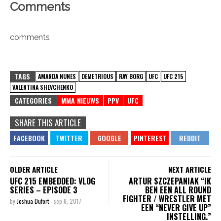
Comments
comments
TAGS
AMANDA NUNES
DEMETRIOUS
RAY BORG
UFC
UFC 215
VALENTINA SHEVCHENKO
CATEGORIES
MMA NIEUWS
PPV
UFC
SHARE THIS ARTICLE
OLDER ARTICLE
NEXT ARTICLE
UFC 215 EMBEDDED: VLOG
ARTUR SZCZEPANIAK “IK
SERIES – EPISODE 3
BEN EEN ALL ROUND
FIGHTER / WRESTLER MET
by
Joshua Dufort
-
sep 8, 2017
EEN “NEVER GIVE UP”
INSTELLING.”