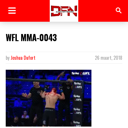
WFL MMA-0043
by
Joshua Dufort
26 maart, 2018