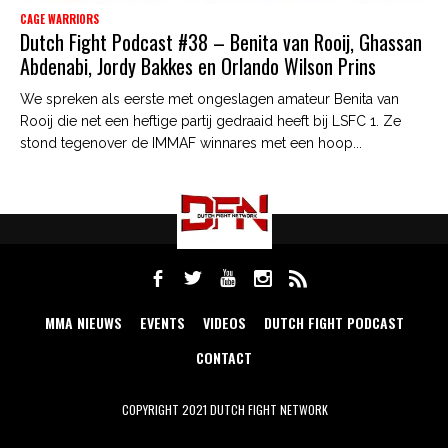
CAGE WARRIORS
Dutch Fight Podcast #38 – Benita van Rooij, Ghassan
Abdenabi, Jordy Bakkes en Orlando Wilson Prins
We spreken als eerste met ongeslagen amateur Benita van
Rooij die net een heftige partij gedraaid heeft bij LSFC 1. Ze
stond tegenover de IMMAF winnares met een hoop...
MMA NIEUWS
EVENTS
VIDEOS
DUTCH FIGHT PODCAST
CONTACT
COPYRIGHT 2021 DUTCH FIGHT NETWORK