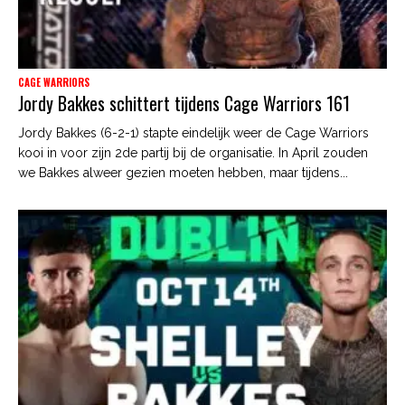
CAGE WARRIORS
Jordy Bakkes schittert tijdens Cage Warriors 161
Jordy Bakkes (6-2-1) stapte eindelijk weer de Cage Warriors
kooi in voor zijn 2de partij bij de organisatie. In April zouden
we Bakkes alweer gezien moeten hebben, maar tijdens...