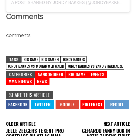
A POST SHARED BY
JORDY BAKKES
(@JORDYBAKKES) ON
M
Comments
comments
TAGS
BIG GAME
BIG GAME 4
JORDY BAKKES
JORDY BAKKES VS MOHAMMED WALID
JORDY BAKKES VS VANO SHAKHADZE
CATEGORIES
AANKONDIGEN
BIG GAME
EVENTS
MMA NIEUWS
NEWS
SHARE THIS ARTICLE
OLDER ARTICLE
NEXT ARTICLE
JELLE ZEEGERS TEKENT PRO
GERARDO FANNY OOK IN