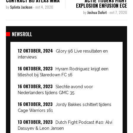
CONTRACT BIJ ATLAS MMA
ACTIE TIJDENS FIGHT
EXPLOSION ENFUSION ECE
by
Splinta Jackson
-
mrt 4, 2020
by
Joshua Dufort
-
mrt 7, 2020
NEWSROLL
12 OKTOBER, 2024
Glory 96 Live resultaten en
interviews
16 OKTOBER, 2023
Hyram Rodriguez krijgt een
titleshot bij Staredown FC 16
16 OKTOBER, 2023
Slechte avond voor
Nederlanders tijdens GMC 35
16 OKTOBER, 2023
Jordy Bakkes schittert tijdens
Cage Warriors 161
13 OKTOBER, 2023
Dutch Fight Podcast #40: Alvi
Dasuyev & Leon Jansen