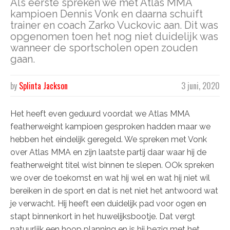
Als eerste spreken we met Atlas MMA
kampioen Dennis Vonk en daarna schuift
trainer en coach Zarko Vuckovic aan. Dit was
opgenomen toen het nog niet duidelijk was
wanneer de sportscholen open zouden
gaan.
by
Splinta Jackson
3 juni, 2020
Het heeft even geduurd voordat we Atlas MMA
featherweight kampioen gesproken hadden maar we
hebben het eindelijk geregeld. We spreken met Vonk
over Atlas MMA en zijn laatste partij daar waar hij de
featherweight titel wist binnen te slepen. OOk spreken
we over de toekomst en wat hij wel en wat hij niet wil
bereiken in de sport en dat is net niet het antwoord wat
je verwacht. Hij heeft een duidelijk pad voor ogen en
stapt binnenkort in het huwelijksbootje. Dat vergt
natuurlijk een hoop planning en is hij bezig met het