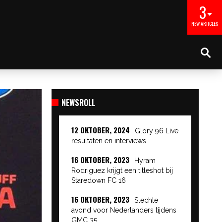
3
NEW ARTICLES
NEWSROLL
12 OKTOBER, 2024
Glory 96 Live
resultaten en interviews
16 OKTOBER, 2023
Hyram
Rodriguez krijgt een titleshot bij
Staredown FC 16
16 OKTOBER, 2023
Slechte
avond voor Nederlanders tijdens
GMC 35