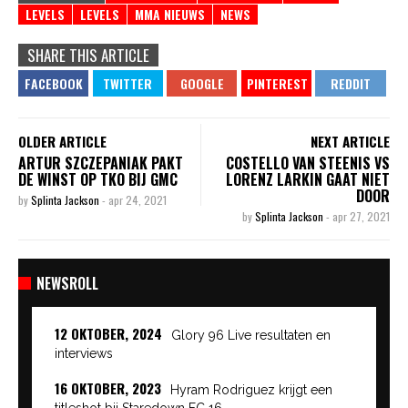
LEVELS
LEVELS
MMA NIEUWS
NEWS
SHARE THIS ARTICLE
OLDER ARTICLE
NEXT ARTICLE
ARTUR SZCZEPANIAK PAKT
COSTELLO VAN STEENIS VS
DE WINST OP TKO BIJ GMC
LORENZ LARKIN GAAT NIET
DOOR
by
Splinta Jackson
-
apr 24, 2021
by
Splinta Jackson
-
apr 27, 2021
NEWSROLL
12 OKTOBER, 2024
Glory 96 Live resultaten en
interviews
16 OKTOBER, 2023
Hyram Rodriguez krijgt een
titleshot bij Staredown FC 16