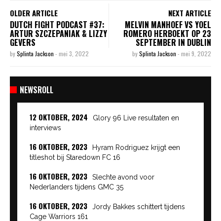
OLDER ARTICLE
NEXT ARTICLE
DUTCH FIGHT PODCAST #37:
MELVIN MANHOEF VS YOEL
ARTUR SZCZEPANIAK & LIZZY
ROMERO HERBOEKT OP 23
GEVERS
SEPTEMBER IN DUBLIN
by
Splinta Jackson
-
mei 3, 2022
by
Splinta Jackson
-
mei 9, 2022
NEWSROLL
12 OKTOBER, 2024
Glory 96 Live resultaten en
interviews
16 OKTOBER, 2023
Hyram Rodriguez krijgt een
titleshot bij Staredown FC 16
16 OKTOBER, 2023
Slechte avond voor
Nederlanders tijdens GMC 35
16 OKTOBER, 2023
Jordy Bakkes schittert tijdens
Cage Warriors 161