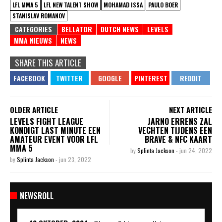
LFL MMA 5
LFL NEW TALENT SHOW
MOHAMAD ISSA
PAULO BOER
STANISLAV ROMANOV
CATEGORIES
BELLATOR
DUTCH NEWS
LEVELS
MMA NIEUWS
NEWS
SHARE THIS ARTICLE
OLDER ARTICLE
NEXT ARTICLE
LEVELS FIGHT LEAGUE
JARNO ERRENS ZAL
KONDIGT LAST MINUTE EEN
VECHTEN TIJDENS EEN
AMATEUR EVENT VOOR LFL
BRAVE & NFC KAART
MMA 5
by
Splinta Jackson
-
jun 24, 2022
by
Splinta Jackson
-
jun 23, 2022
NEWSROLL