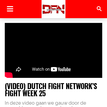
(VIDEO) DUTCH FIGHT NETWORK’S
FIGHT WEEK 25
In deze video gaan we gauw door de