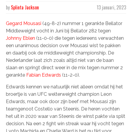
by
Splinta Jackson
13 januari, 2023
Gegard Mousasi
(49-8-2) nummer 1 gerankte Bellator
Middleweight vocht in Juni bij Bellator 282 tegen
Johnny Eblen
(11-0-0) die tegen iedereens verwachten
een unanimous decision over Mousasi wist te pakken
en daarbij ook de middleweight championship. De
Nederlander laat zich zoals altijd niet van de baan
slaan en springt direct weer in de mix tegen nummer 2
gerankte
Fabian Edwards
(11-2-0).
Edwards kennen we natuurlijk niet alleen omdat hij het
broertje is van UFC welterweight champion Leon
Edwards, maar ook door zijn beef met Mousasi zijn
teamgenoot Costello van Steenis. De heren vochten
het uit in 2020 waar van Steenis de winst pakte via split
decision. Na een 2 fight win streak waar hij vocht tegen
Lyoto Machida en Charlie Ward is het nu tijd voor