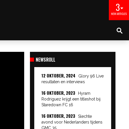
3
NEW ARTICLES
NEWSROLL
12 OKTOBER, 2024
Glory 96 Live
resultaten en interviews
16 OKTOBER, 2023
Hyram
Rodriguez krijgt een titleshot bij
Staredown FC 16
16 OKTOBER, 2023
Slechte
avond voor Nederlanders tijdens
GMC 35