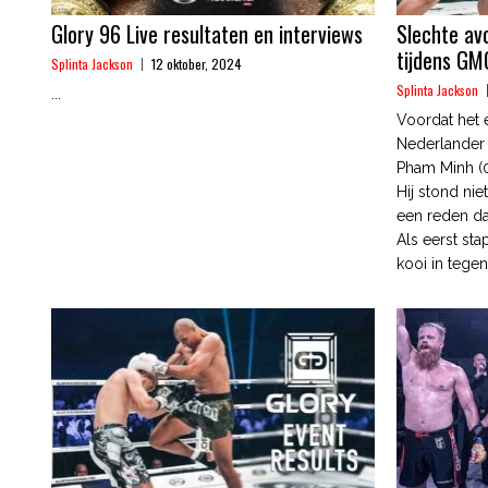
Glory 96 Live resultaten en interviews
Slechte av
tijdens GM
Splinta Jackson
12 oktober, 2024
Splinta Jackson
...
Voordat het
Nederlander 
Pham Minh (0
Hij stond nie
een reden da
Als eerst st
kooi in tegen.