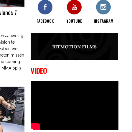
interviews hier
lands 7
9 OKTOBER, 2023
Alvi Dasuyev
laat weer zien waar hij van
FACEBOOK
YOUTUBE
INSTAGRAM
gemaakt is…
9 OKTOBER, 2023
Edgar
 en aanwezig
Liparitjan wint via walk-off KO bij
vision te
CWA Lowlands 7
hebben we
oeten missen
ome coming
VIDEO
as MMA op 3-