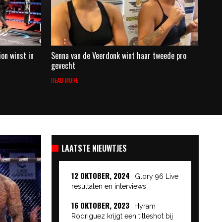
on winst in
Senna van de Veerdonk wint haar tweede pro
gevecht
READ MORE
LAATSTE NIEUWTJES
12 OKTOBER, 2024
Glory 96 Live
resultaten en interviews
16 OKTOBER, 2023
Hyram
Rodriguez krijgt een titleshot bij