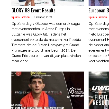
GLORY 89 Event Results
European B
Splinta Jackson
9 oktober, 2023
Splinta Jackson
Op Zaterdag 7 Oktober was een druk dagje
Op Zaterdag
met evenementen. In Arena Burgas in
met evenemen
Bulgarije was Glory 89. Tijdens het
hield Europ
evenement vertelde de matchmaker Robbie
evenement Hi
Timmers dat de 8 Man Heavyweight Grand
de Nederland
Prix uitgesteld word naar begin 2024. De
evenement vo
Grand Prix zou eind van dit jaar plaatsvinden,
er bekende B
maar door...
keer vochten 