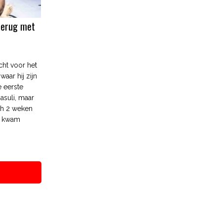
terug met
ht voor het
waar hij zijn
e eerste
asuli, maar
ch 2 weken
r kwam