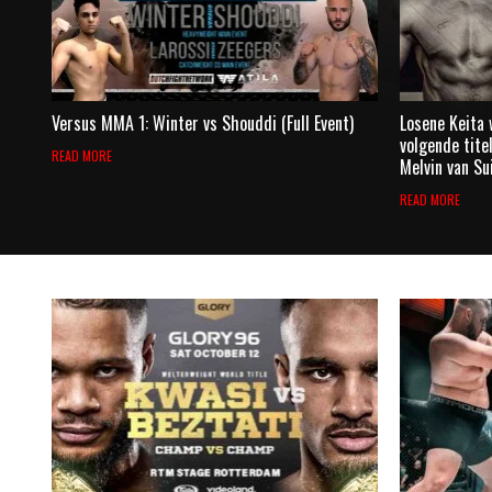
Versus MMA 1: Winter vs Shouddi (Full Event)
Losene Keita 
volgende tite
READ MORE
Melvin van S
READ MORE