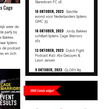
Staredown FC 16
ns Cage
16 OKTOBER, 2023
Slechte
avond voor Nederlanders tijdens
GMC 35
lijk weer de
16 OKTOBER, 2023
Jordy Bakkes
e partij bij
schittert tijdens Cage Warriors
we Bakkes
161
aar tijdens
op de podcast
13 OKTOBER, 2023
Dutch Fight
was en zich
Podcast #40: Alvi Dasuyev &
Leon Jansen
9 OKTOBER, 2023
GLORY 89
Event Results
9 OKTOBER, 2023
European
Beatdown 9 Event Results
MMA Events widget
9 OKTOBER, 2023
Cage Warriors
Academy: Lowlands 7 recap en