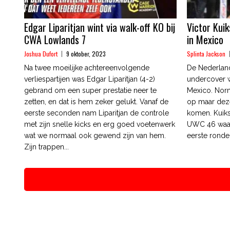
Edgar Liparitjan wint via walk-off KO bij
Victor Kui
CWA Lowlands 7
in Mexico
Joshua Dufort
9 oktober, 2023
Splinta Jackson
Na twee moeilijke achtereenvolgende
De Nederland
verliespartijen was Edgar Liparitjan (4-2)
undercover w
gebrand om een super prestatie neer te
Mexico. Nor
zetten, en dat is hem zeker gelukt. Vanaf de
op maar deze
eerste seconden nam Liparitjan de controle
komen. Kuiks 
met zijn snelle kicks en erg goed voetenwerk
UWC 46 waar 
wat we normaal ook gewend zijn van hem.
eerste ronde.
Zijn trappen...