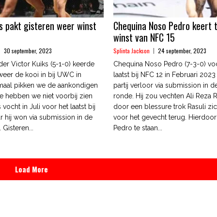
ks pakt gisteren weer winst
Chequina Noso Pedro keert 
winst van NFC 15
30 september, 2023
Splinta Jackson
24 september, 2023
er Victor Kuiks (5-1-0) keerde
Chequina Noso Pedro (7-3-0) voc
eer de kooi in bij UWC in
laatst bij NFC 12 in Februari 2023 
maal pikken we de aankondigen
partij verloor via submission in d
 hebben we niet voorbij zien
ronde. Hij zou vechten Ali Reza R
vocht in Juli voor het laatst bij
door een blessure trok Rasuli zi
hij won via submission in de
voor het gevecht terug. Hierdoo
 Gisteren...
Pedro te staan...
Load More