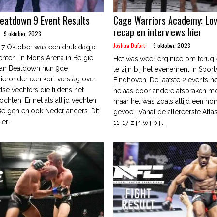
eatdown 9 Event Results
Cage Warriors Academy: Low
recap en interviews hier
9 oktober, 2023
Joshua Dufort
9 oktober, 2023
 7 Oktober was een druk dagje
ten. In Mons Arena in Belgie
Het was weer erg nice om terug
ean Beatdown hun 9de
te zijn bij het evenement in Sport
eronder een kort verslag over
Eindhoven. De laatste 2 events 
se vechters die tijdens het
helaas door andere afspraken m
chten. Er net als altijd vechten
maar het was zoals altijd een h
elgen en ook Nederlanders. Dit
gevoel. Vanaf de allereerste Atl
er...
11-17 zijn wij bij...