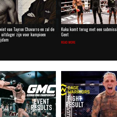
wint van Tayron Chavarro en zal de
Kuku komt terug met een submissi
l uitdager zijn voor kampioen
Gent
uijdam
READ MORE