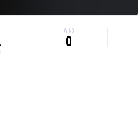
WINS
A
0
S