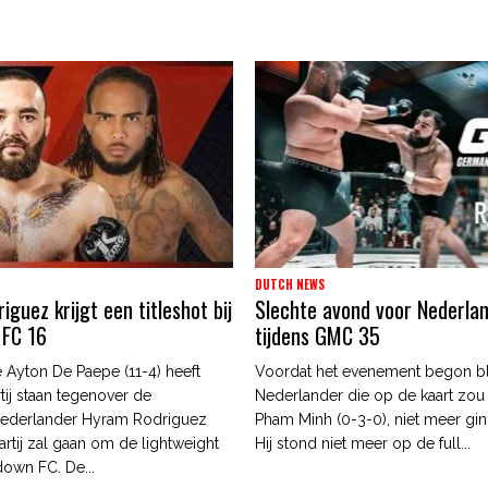
DUTCH NEWS
guez krijgt een titleshot bij
Slechte avond voor Nederla
 FC 16
tijdens GMC 35
 Ayton De Paepe (11-4) heeft
Voordat het evenement begon b
tij staan tegenover de
Nederlander die op de kaart zou
ederlander Hyram Rodriguez
Pham Minh (0-3-0), niet meer gin
artij zal gaan om de lightweight
Hij stond niet meer op de full...
edown FC. De...