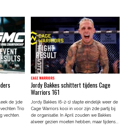
CAGE WARRIORS
nders
Jordy Bakkes schittert tijdens Cage
Warriors 161
leek de 3de
Jordy Bakkes (6-2-1) stapte eindelijk weer de
 vechten Trio
Cage Warriors kooi in voor zijn 2de partij bij
g vechten.
de organisatie. In April zouden we Bakkes
alweer gezien moeten hebben, maar tijdens...