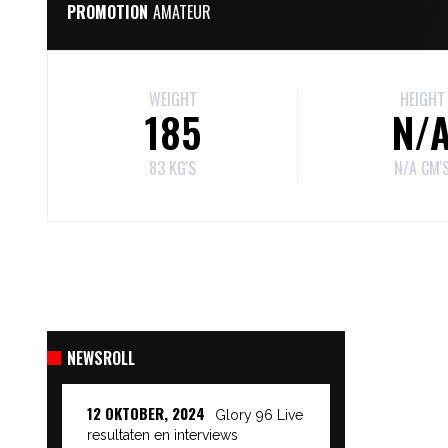
PROMOTION
AMATEUR
WEIGHT
HEIGHT
185
N/
83 KG'S
N/A CM'
NEWSROLL
12 OKTOBER, 2024
Glory 96 Live
resultaten en interviews