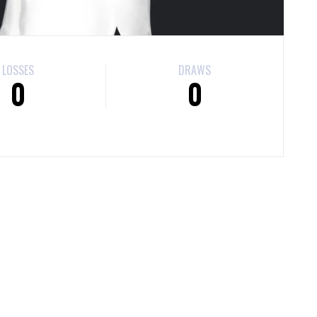
LOSSES
DRAWS
0
0