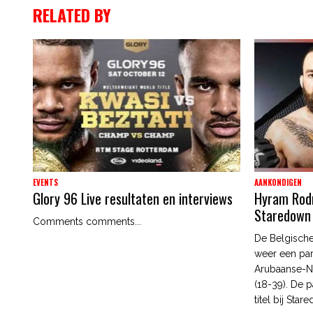
RELATED BY
EVENTS
AANKONDIGEN
Glory 96 Live resultaten en interviews
Hyram Rodri
Staredown
Comments comments...
De Belgische
weer een par
Arubaanse-N
(18-39). De p
titel bij Star