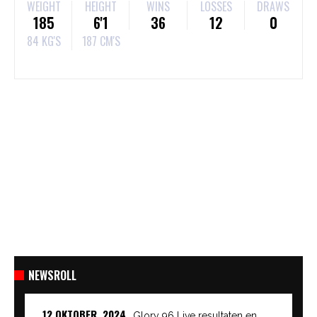
WEIGHT
HEIGHT
WINS
LOSSES
DRAWS
185
6'1
36
12
0
84 KG'S
187 CM'S
NEWSROLL
12 OKTOBER, 2024
Glory 96 Live resultaten en