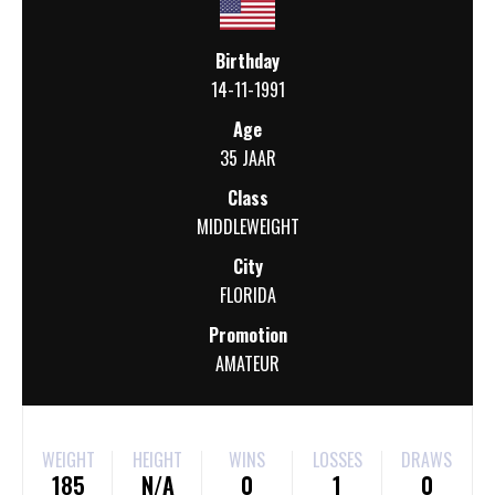
Birthday
14-11-1991
Age
35 JAAR
Class
MIDDLEWEIGHT
City
FLORIDA
Promotion
AMATEUR
WEIGHT
HEIGHT
WINS
LOSSES
DRAWS
185
N/A
0
1
0