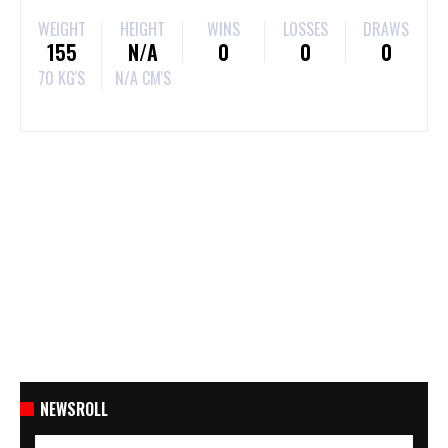
WEIGHT
HEIGHT
WINS
LOSSES
DRAWS
155
N/A
0
0
0
70 KG'S
N/A CM'S
NEWSROLL