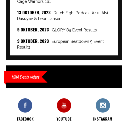
Cage Warriors 161
13 OKTOBER, 2023
Dutch Fight Podcast #40: Alvi
Dasuyev & Leon Jansen
9 OKTOBER, 2023
GLORY 89 Event Results
9 OKTOBER, 2023
European Beatdown 9 Event
Results
9 OKTOBER, 2023
Cage Warriors Academy:
Lowlands 7 recap en interviews hier
9 OKTOBER, 2023
Alvi Dasuyev laat weer zien
MMA Events widget
waar hij van gemaakt is…
9 OKTOBER, 2023
Edgar Liparitjan wint via walk-off
KO bij CWA Lowlands 7
FACEBOOK
YOUTUBE
INSTAGRAM