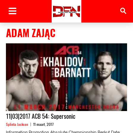
ADAM ZAJĄC
11|03|2017 ACB 54: Supersonic
Splinta Jackson
11 maart, 2017
Information Promotion Absolute Championship Berkut Date