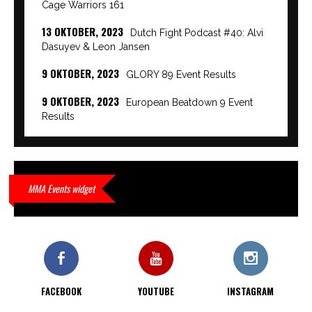
Cage Warriors 161
13 OKTOBER, 2023
Dutch Fight Podcast #40: Alvi
Dasuyev & Leon Jansen
9 OKTOBER, 2023
GLORY 89 Event Results
9 OKTOBER, 2023
European Beatdown 9 Event
Results
9 OKTOBER, 2023
Cage Warriors Academy:
Lowlands 7 recap en interviews hier
9 OKTOBER, 2023
Alvi Dasuyev laat weer zien
MMA Events widget
waar hij van gemaakt is…
9 OKTOBER, 2023
Edgar Liparitjan wint via walk-off
KO bij CWA Lowlands 7
FACEBOOK
YOUTUBE
INSTAGRAM