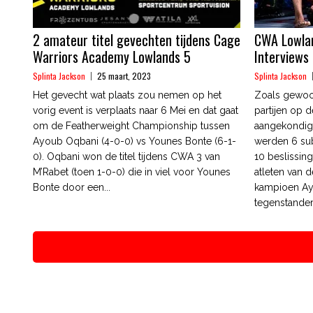
2 amateur titel gevechten tijdens Cage
CWA Lowlan
Warriors Academy Lowlands 5
Interviews
Splinta Jackson
25 maart, 2023
Splinta Jackson
Het gevecht wat plaats zou nemen op het
Zoals gewoon
vorig event is verplaats naar 6 Mei en dat gaat
partijen op d
om de Featherweight Championship tussen
aangekondigd
Ayoub Oqbani (4-0-0) vs Younes Bonte (6-1-
werden 6 sub
0). Oqbani won de titel tijdens CWA 3 van
10 beslissi
M’Rabet (toen 1-0-0) die in viel voor Younes
atleten van 
Bonte door een...
kampioen Ay
tegenstander