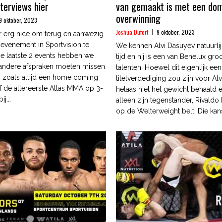
terviews hier
van gemaakt is met een do
overwinning
9 oktober, 2023
Joshua Dufort
9 oktober, 2023
r erg nice om terug en aanwezig
et evenement in Sportvision te
We kennen Alvi Dasuyev natuurlij
e laatste 2 events hebben we
tijd en hij is een van Benelux gr
 andere afspraken moeten missen
talenten. Hoewel dit eigenlijk een
 zoals altijd een home coming
titelverdediging zou zijn voor Alvi
f de allereerste Atlas MMA op 3-
helaas niet het gewicht behaald 
ij...
alleen zijn tegenstander, Rivaldo 
op de Welterweight belt. Die kans