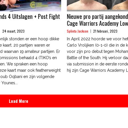
ds 4 Uitslagen + Post Fight
Nieuwe pro partij aangekond
Cage Warriors Academy Low
24 maart, 2023
Splinta Jackson
21 februari, 2023
lijk stonden er een hoop dikke
In April 2022 hoorde we voor het 
e kaart. 20 partijen waren er
Carlo Vrolijken (0-1-0) die in de 
 waarvan 19 amateur partijen. Er
voor zijn pro debut tegen Moham
missions behaald 4 (T)KO’s en
Battle of the South. Hij verloor daa
ngen. We spraken een hoop
via submission in de eerste ronde
deze kaart maar ook featherweight
hij zijn Cage Warriors Academy L
oub Oqbani en zijn volgende
 Younes...
Load More