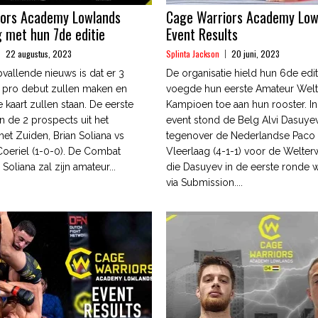
iors Academy Lowlands
Cage Warriors Academy Low
g met hun 7de editie
Event Results
22 augustus, 2023
Splinta Jackson
20 juni, 2023
pvallende nieuws is dat er 3
De organisatie hield hun 6de edit
 pro debut zullen maken en
voegde hun eerste Amateur Welt
 kaart zullen staan. De eerste
Kampioen toe aan hun rooster. I
sen de 2 prospects uit het
event stond de Belg Alvi Dasuyev
et Zuiden, Brian Soliana vs
tegenover de Nederlandse Paco
oeriel (1-0-0). De Combat
Vleerlaag (4-1-1) voor de Welterw
 Soliana zal zijn amateur...
die Dasuyev in de eerste ronde w
via Submission....