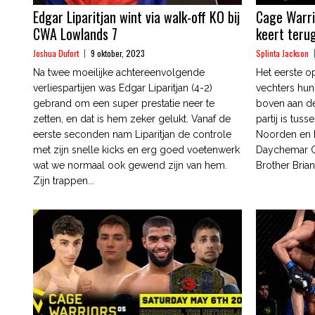
Edgar Liparitjan wint via walk-off KO bij
Cage Warr
CWA Lowlands 7
keert teru
Joshua Dufort
9 oktober, 2023
Splinta Jackson
Na twee moeilijke achtereenvolgende
Het eerste o
verliespartijen was Edgar Liparitjan (4-2)
vechters hun
gebrand om een super prestatie neer te
boven aan de
zetten, en dat is hem zeker gelukt. Vanaf de
partij is tus
eerste seconden nam Liparitjan de controle
Noorden en h
met zijn snelle kicks en erg goed voetenwerk
Daychemar C
wat we normaal ook gewend zijn van hem.
Brother Brian
Zijn trappen...