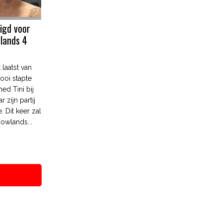
igd voor
lands 4
laatst van
kooi stapte
ed Tini bij
r zijn partij
. Dit keer zal
owlands...