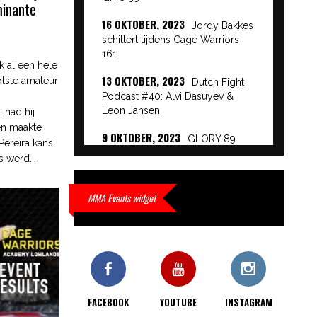
minante
16 OKTOBER, 2023
Jordy Bakkes
schittert tijdens Cage Warriors
161
k al een hele
13 OKTOBER, 2023
ootste amateur
Dutch Fight
Podcast #40: Alvi Dasuyev &
Leon Jansen
 had hij
en maakte
9 OKTOBER, 2023
GLORY 89
Pereira kans
Event Results
 werd...
9 OKTOBER, 2023
European
Beatdown 9 Event Results
MMA Events widget
9 OKTOBER, 2023
Cage Warriors
Academy: Lowlands 7 recap en
interviews hier
9 OKTOBER, 2023
Alvi Dasuyev
laat weer zien waar hij van
FACEBOOK
YOUTUBE
INSTAGRAM
gemaakt is…