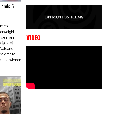
lands 6
9 OKTOBER, 2023
Edgar
Liparitjan wint via walk-off KO bij
CWA Lowlands 7
ie en
erweight
VIDEO
n de main
 (9-2-0)
 Valdano
eight titel
ist te winnen