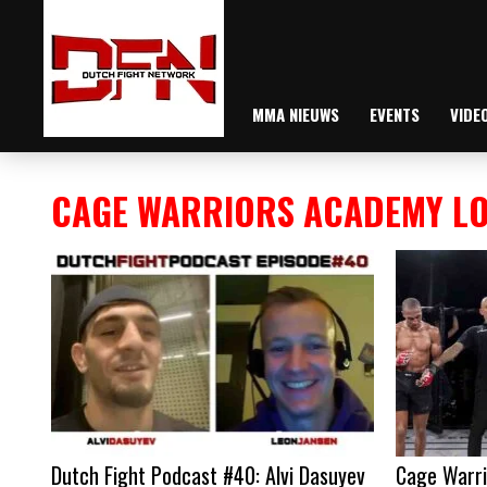
MMA NIEUWS
EVENTS
VIDE
CAGE WARRIORS ACADEMY L
Dutch Fight Podcast #40: Alvi Dasuyev
Cage Warri