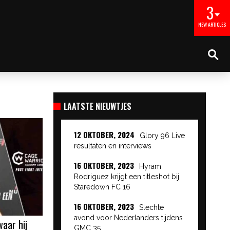
3
NEW ARTICLES
LAATSTE NIEUWTJES
12 OKTOBER, 2024
Glory 96 Live
resultaten en interviews
16 OKTOBER, 2023
Hyram
Rodriguez krijgt een titleshot bij
Staredown FC 16
16 OKTOBER, 2023
Slechte
avond voor Nederlanders tijdens
waar hij
GMC 35