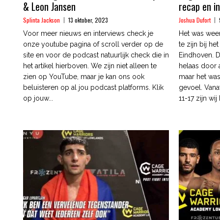
& Leon Jansen
recap en in
Splinta Jackson
13 oktober, 2023
Joshua Dufort
Voor meer nieuws en interviews check je
Het was wee
onze youtube pagina of scroll verder op de
te zijn bij h
site en voor de podcast natuurlijk check die in
Eindhoven. D
het artikel hierboven. We zijn niet alleen te
helaas door
zien op YouTube, maar je kan ons ook
maar het was
beluisteren op al jou podcast platforms. Klik
gevoel. Vana
op jouw...
11-17 zijn wij b