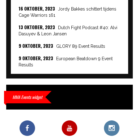
16 OKTOBER, 2023
Jordy Bakkes schittert tijdens
Cage Warriors 161
13 OKTOBER, 2023
Dutch Fight Podcast #40: Alvi
Dasuyev & Leon Jansen
9 OKTOBER, 2023
GLORY 89 Event Results
9 OKTOBER, 2023
European Beatdown 9 Event
Results
9 OKTOBER, 2023
Cage Warriors Academy:
Lowlands 7 recap en interviews hier
9 OKTOBER, 2023
Alvi Dasuyev laat weer zien
MMA Events widget
waar hij van gemaakt is…
9 OKTOBER, 2023
Edgar Liparitjan wint via walk-off
KO bij CWA Lowlands 7