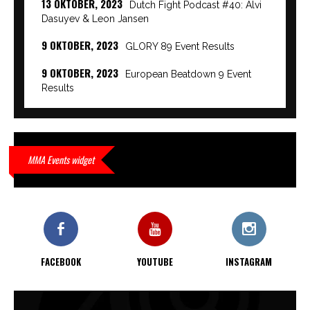
13 OKTOBER, 2023
Dutch Fight Podcast #40: Alvi
Dasuyev & Leon Jansen
9 OKTOBER, 2023
GLORY 89 Event Results
9 OKTOBER, 2023
European Beatdown 9 Event
Results
9 OKTOBER, 2023
Cage Warriors Academy:
Lowlands 7 recap en interviews hier
9 OKTOBER, 2023
Alvi Dasuyev laat weer zien
MMA Events widget
waar hij van gemaakt is…
9 OKTOBER, 2023
Edgar Liparitjan wint via walk-off
KO bij CWA Lowlands 7
FACEBOOK
YOUTUBE
INSTAGRAM