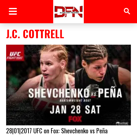
J.C. COTTRELL
28|01|2017 UFC on Fox: Shevchenko vs Peña