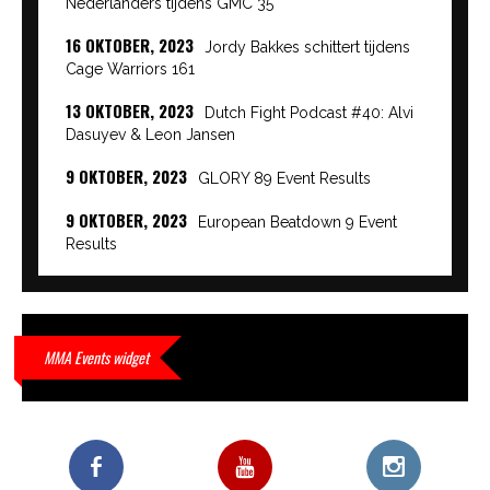
Nederlanders tijdens GMC 35
16 OKTOBER, 2023
Jordy Bakkes schittert tijdens
Cage Warriors 161
13 OKTOBER, 2023
Dutch Fight Podcast #40: Alvi
Dasuyev & Leon Jansen
9 OKTOBER, 2023
GLORY 89 Event Results
9 OKTOBER, 2023
European Beatdown 9 Event
Results
9 OKTOBER, 2023
Cage Warriors Academy:
Lowlands 7 recap en interviews hier
9 OKTOBER, 2023
Alvi Dasuyev laat weer zien
MMA Events widget
waar hij van gemaakt is…
9 OKTOBER, 2023
Edgar Liparitjan wint via walk-off
KO bij CWA Lowlands 7