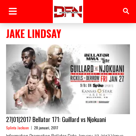
JAKE LINDSAY
27|01|2017 Bellator 171: Guillard vs Njokuani
Splinta Jackson
28 januari, 2017
Information Promotion Bellator Date January 27, 2017 Venue