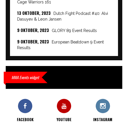
Cage Warriors 161
13 OKTOBER, 2023
Dutch Fight Podcast #40: Alvi
Dasuyev & Leon Jansen
9 OKTOBER, 2023
GLORY 89 Event Results
9 OKTOBER, 2023
European Beatdown 9 Event
Results
9 OKTOBER, 2023
Cage Warriors Academy:
Lowlands 7 recap en interviews hier
9 OKTOBER, 2023
Alvi Dasuyev laat weer zien
MMA Events widget
waar hij van gemaakt is…
9 OKTOBER, 2023
Edgar Liparitjan wint via walk-off
KO bij CWA Lowlands 7
FACEBOOK
YOUTUBE
INSTAGRAM