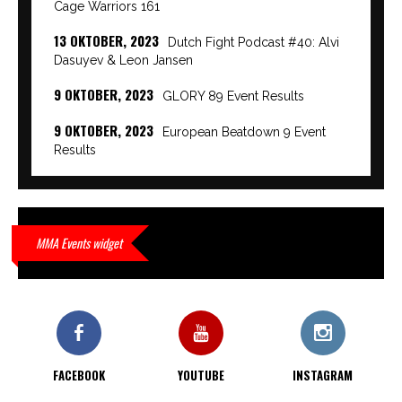
Cage Warriors 161
13 OKTOBER, 2023
Dutch Fight Podcast #40: Alvi
Dasuyev & Leon Jansen
9 OKTOBER, 2023
GLORY 89 Event Results
9 OKTOBER, 2023
European Beatdown 9 Event
Results
9 OKTOBER, 2023
Cage Warriors Academy:
Lowlands 7 recap en interviews hier
9 OKTOBER, 2023
Alvi Dasuyev laat weer zien
MMA Events widget
waar hij van gemaakt is…
9 OKTOBER, 2023
Edgar Liparitjan wint via walk-off
KO bij CWA Lowlands 7
FACEBOOK
YOUTUBE
INSTAGRAM